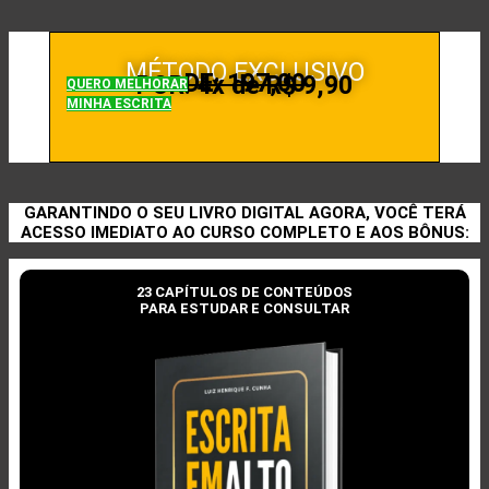
MÉTODO EXCLUSIVO
DE: 197,00
POR: 4x de R$ 9,90
QUERO MELHORAR
MINHA ESCRITA
GARANTINDO O SEU LIVRO DIGITAL AGORA, VOCÊ TERÁ
ACESSO IMEDIATO AO CURSO COMPLETO E AOS BÔNUS:
23 CAPÍTULOS DE CONTEÚDOS
PARA ESTUDAR E CONSULTAR