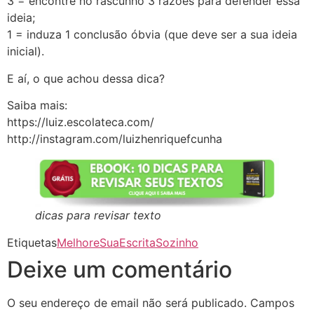
3 = encontre no rascunho 3 razões para defender essa
ideia;
1 = induza 1 conclusão óbvia (que deve ser a sua ideia
inicial).
E aí, o que achou dessa dica?
Saiba mais:
https://luiz.escolateca.com/
http://instagram.com/luizhenriquefcunha
dicas para revisar texto
Etiquetas
MelhoreSuaEscritaSozinho
Deixe um comentário
O seu endereço de email não será publicado.
Campos