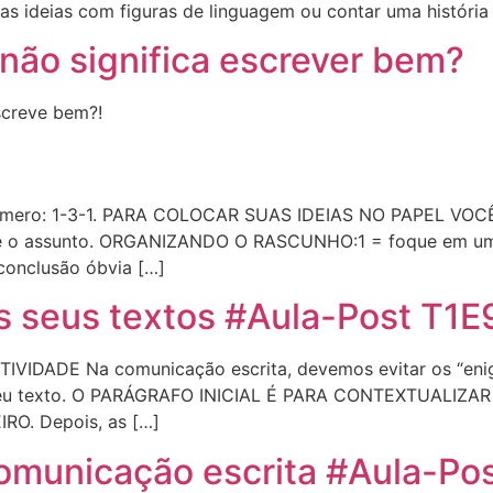
uas ideias com figuras de linguagem ou contar uma história 
 não significa escrever bem?
screve bem?!
e número: 1-3-1. PARA COLOCAR SUAS IDEIAS NO PAPEL V
bre o assunto. ORGANIZANDO O RASCUNHO:1 = foque em uma
 conclusão óbvia […]
seus textos #Aula-Post T1E
DADE Na comunicação escrita, devemos evitar os “enig
o seu texto. O PARÁGRAFO INICIAL É PARA CONTEXTUALIZAR
O. Depois, as […]
omunicação escrita #Aula-Po