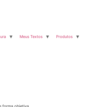
tura
Meus Textos
Produtos
e forma objetiva.