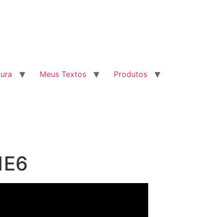
tura
Meus Textos
Produtos
1E6