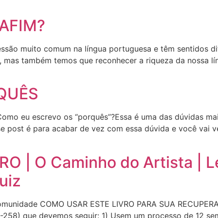
 AFIM?
ssão muito comum na língua portuguesa e têm sentidos di
, mas também temos que reconhecer a riqueza da nossa lín
RQUÊS
Como eu escrevo os “porquês”?Essa é uma das dúvidas mai
 post é para acabar de vez com essa dúvida e você vai ve
| O Caminho do Artista | Lei
uiz
m/comunidade COMO USAR ESTE LIVRO PARA SUA RECUPERAÇÃ
54-258) que devemos seguir: 1) Usem um processo de 12 s