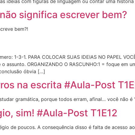
uas ideias com figuras de linguagem ou contar uma história 
 não significa escrever bem?
screve bem?!
e número: 1-3-1. PARA COLOCAR SUAS IDEIAS NO PAPEL V
bre o assunto. ORGANIZANDO O RASCUNHO:1 = foque em uma
 conclusão óbvia […]
ros na escrita #Aula-Post T1
tudar gramática, porque todos erram, afinal… você não é 
gio, sim! #Aula-Post T1E12
légio de poucos. A consequência disso é falta de acesso a